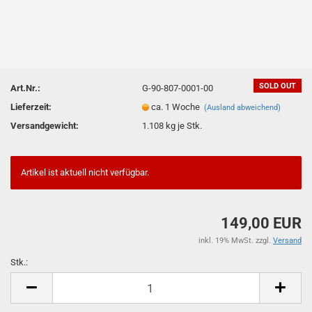
SOLD OUT
Art.Nr.:
G-90-807-0001-00
Lieferzeit:
ca. 1 Woche
(Ausland abweichend)
Versandgewicht:
1.108
kg je Stk.
Artikel ist aktuell nicht verfügbar.
149,00 EUR
inkl. 19% MwSt. zzgl.
Versand
Stk.:
Stk.