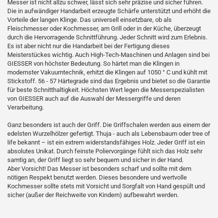
Messer ist nicht allzu schwer, lässt sich sehr präzise und sicher führen.
Die in aufwändiger Handarbeit erzeugte Schärfe unterstützt und erhöht die
Vorteile der langen Klinge. Das universell einsetzbare, ob als
Fleischmesser oder Kochmesser, am Grill oder in der Küche, überzeugt
durch die Hervorragende Schnittführung. Jeder Schnitt wird zum Erlebnis.
Es ist aber nicht nur die Handarbeit bei der Fertigung dieses
Meisterstückes wichtig. Auch High-Tech-Maschinen und Anlagen sind bei
GIESSER von höchster Bedeutung. So härtet man die Klingen in
modernster Vakuumtechnik, erhitzt die Klingen auf 1050 ° C und kühlt mit
Stickstoff. 56 - 57 Härtegrade sind das Ergebnis und bietet so die Garantie
für beste Schnitthaltigkeit. Höchsten Wert legen die Messerspezialisten
von GIESSER auch auf die Auswahl der Messergriffe und deren
Verarbeitung.
Ganz besonders ist auch der Griff. Die Griffschalen werden aus einem der
edelsten Wurzelhölzer gefertigt. Thuja - auch als Lebensbaum oder tree of
life bekannt – ist ein extrem widerstandsfähiges Holz. Jeder Griff ist ein
absolutes Unikat. Durch feinste Poliervorgänge fühlt sich das Holz sehr
samtig an, der Griff liegt so sehr bequem und sicher in der Hand.
Aber Vorsicht! Das Messer ist besonders scharf und sollte mit dem
nötigen Respekt benutzt werden. Dieses besondere und wertvolle
Kochmesser sollte stets mit Vorsicht und Sorgfalt von Hand gespült und
sicher (außer der Reichweite von Kindern) aufbewahrt werden.