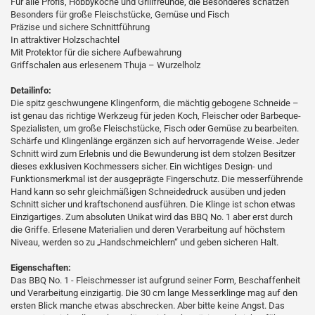
Für alle Profis, Hobbyköche und Grillfreunde, die Besonderes schätzen
Besonders für große Fleischstücke, Gemüse und Fisch
Präzise und sichere Schnittführung
In attraktiver Holzschachtel
Mit Protektor für die sichere Aufbewahrung
Griffschalen aus erlesenem Thuja – Wurzelholz
Detailinfo:
Die spitz geschwungene Klingenform, die mächtig gebogene Schneide –
ist genau das richtige Werkzeug für jeden Koch, Fleischer oder Barbeque-
Spezialisten, um große Fleischstücke, Fisch oder Gemüse zu bearbeiten.
Schärfe und Klingenlänge ergänzen sich auf hervorragende Weise. Jeder
Schnitt wird zum Erlebnis und die Bewunderung ist dem stolzen Besitzer
dieses exklusiven Kochmessers sicher. Ein wichtiges Design- und
Funktionsmerkmal ist der ausgeprägte Fingerschutz. Die messerführende
Hand kann so sehr gleichmäßigen Schneidedruck ausüben und jeden
Schnitt sicher und kraftschonend ausführen. Die Klinge ist schon etwas
Einzigartiges. Zum absoluten Unikat wird das BBQ No. 1 aber erst durch
die Griffe. Erlesene Materialien und deren Verarbeitung auf höchstem
Niveau, werden so zu „Handschmeichlern“ und geben sicheren Halt.
Eigenschaften:
Das BBQ No. 1 - Fleischmesser ist aufgrund seiner Form, Beschaffenheit
und Verarbeitung einzigartig. Die 30 cm lange Messerklinge mag auf den
ersten Blick manche etwas abschrecken. Aber bitte keine Angst. Das