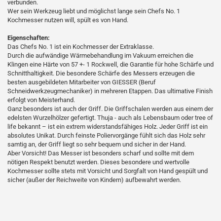
verbunden.
Wer sein Werkzeug liebt und möglichst lange sein Chefs No. 1
Kochmesser nutzen will, spült es von Hand.
Eigenschaften:
Das Chefs No. 1 ist ein Kochmesser der Extraklasse.
Durch die aufwändige Wärmebehandlung im Vakuum erreichen die
Klingen eine Härte von 57 +- 1 Rockwell, die Garantie für hohe Schärfe und
Schnitthaltigkeit. Die besondere Schärfe des Messers erzeugen die
besten ausgebildeten Mitarbeiter von GIESSER (Beruf
Schneidwerkzeugmechaniker) in mehreren Etappen. Das ultimative Finish
erfolgt von Meisterhand.
Ganz besonders ist auch der Griff. Die Griffschalen werden aus einem der
edelsten Wurzelhölzer gefertigt. Thuja - auch als Lebensbaum oder tree of
life bekannt – ist ein extrem widerstandsfähiges Holz. Jeder Griff ist ein
absolutes Unikat. Durch feinste Poliervorgänge fühlt sich das Holz sehr
samtig an, der Griff liegt so sehr bequem und sicher in der Hand.
Aber Vorsicht! Das Messer ist besonders scharf und sollte mit dem
nötigen Respekt benutzt werden. Dieses besondere und wertvolle
Kochmesser sollte stets mit Vorsicht und Sorgfalt von Hand gespült und
sicher (außer der Reichweite von Kindern) aufbewahrt werden.