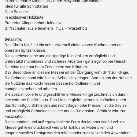
Extrem scharfe Klinge aus Chrom-Molybdän-Spezialstahl
Ideal für alle Schnittarten
Gute Balance
In exklusiver Holzkiste
Protector-Klingenschutz inklusive
Griffschalen aus erlesenem Thuja – Wurzelholz
Detailinfo:
Das Chefs No. 1 ist ein sehr universell einsetzbares Kochmesser der
obersten Spitzenklasse.
Die geschwungene und einzigartige Klingenform ermöglicht und
unterstützt müheloses und sicheres Arbeiten - ganz egal ob bei Fleisch,
Gemüse oder nur beim Zerkleinern von Kräutern.
Das Besondere an diesem Messer ist der Übergang vom Griff zur Klinge.
Die Schneidehand wird hin zur Schneide verlagert. Somit kann der Nutzer /
die Nutzerin das Kochmesser besser kontrollieren - und
handgelenkschonend arbeiten.
Die speziell polierte und geschliffene Messerklinge zeichnet sich durch
ihre extreme Schärfe aus. Das Messer gleitet geradezu mühelos durch
das Schnittgut. Schneiden und nicht Sägen oder Pressen ist die Devise
und ermöglicht Schneiden in einer neuen Dimension - Schärfe wird zur
Faszination.
Die besondere und außergewöhnliche Form der Messer wird durch die
Messergriffe eindrucksvoll verstärkt. Exklusive Materialien und
anspruchsvolles Design werden miteinander zum Nutzen des Anwenders