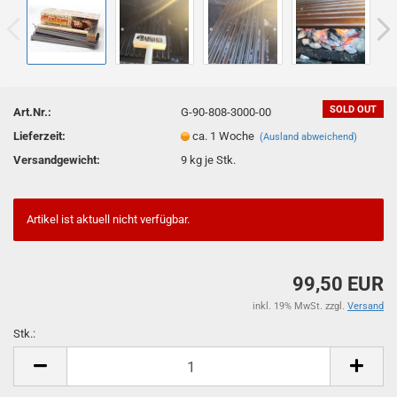
SOLD OUT
Art.Nr.:
G-90-808-3000-00
Lieferzeit:
ca. 1 Woche
(Ausland abweichend)
Versandgewicht:
9
kg je Stk.
Artikel ist aktuell nicht verfügbar.
99,50 EUR
inkl. 19% MwSt. zzgl.
Versand
Stk.:
Stk.