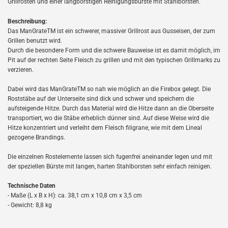
Grillrosten und einer langborstigen Reinigungsbürste mit Stahlborsten.
Beschreibung:
Das ManGrateTM ist ein schwerer, massiver Grillrost aus Gusseisen, der zum
Grillen benutzt wird.
Durch die besondere Form und die schwere Bauweise ist es damit möglich, im
Pit auf der rechten Seite Fleisch zu grillen und mit den typischen Grillmarks zu
verzieren.
Dabei wird das ManGrateTM so nah wie möglich an die Firebox gelegt. Die
Roststäbe auf der Unterseite sind dick und schwer und speichern die
aufsteigende Hitze. Durch das Material wird die Hitze dann an die Oberseite
transportiert, wo die Stäbe erheblich dünner sind. Auf diese Weise wird die
Hitze konzentriert und verleiht dem Fleisch filigrane, wie mit dem Lineal
gezogene Brandings.
Die einzelnen Rostelemente lassen sich fugenfrei aneinander legen und mit
der speziellen Bürste mit langen, harten Stahlborsten sehr einfach reinigen.
Technische Daten
- Maße (L x B x H): ca. 38,1 cm x 10,8 cm x 3,5 cm
- Gewicht: 8,8 kg