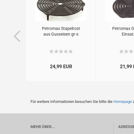
hbuch
Petromax Stapelrost
Petromax G
 – Das
aus Gusseisen gr-s
Einsat
.
R
24,99 EUR
21,99
Für weitere Informationen besuchen Sie bitte die
Homepage
z
MEHR ÜBER...
ADRESS