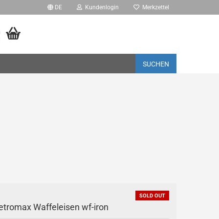
DE
Kundenlogin
Merkzettel
SUCHEN
- PRO
rstellen
rt vergessen?
SOLD OUT
etromax Waffeleisen wf-iron