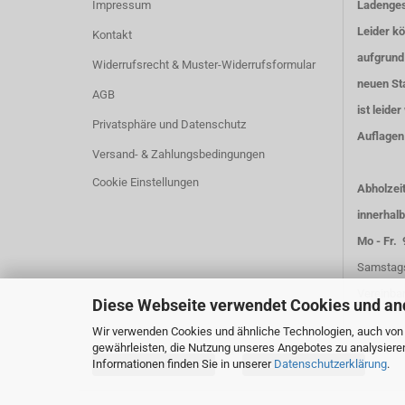
Impressum
Ladenges
Leider k
Kontakt
aufgrund
Widerrufsrecht & Muster-Widerrufsformular
neuen Sta
AGB
ist leider
Privatsphäre und Datenschutz
Auflagen 
Versand- & Zahlungsbedingungen
Cookie Einstellungen
Abholzei
innerhalb
Mo - Fr. 
Samstags
Vereinba
Diese Webseite verwendet Cookies und an
Wir verwenden Cookies und ähnliche Technologien, auch von D
gewährleisten, die Nutzung unseres Angebotes zu analysiere
Informationen finden Sie in unserer
Datenschutzerklärung
.
Vertrag widerrufen
Vertrag widerrufen