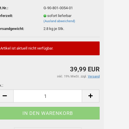
t.Nr.:
G-90-801-0054-01
eferzeit:
sofort lieferbar
(Ausland abweichend)
rsandgewicht:
2.8
kg je Stk.
Artikel ist aktuell nicht verfügbar.
39,99 EUR
inkl. 19% MwSt. zzgl.
Versand
k.:
k.