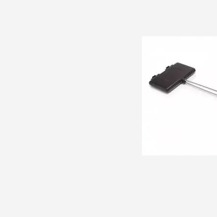
Bürsten und Reinigung
Zubehör
Zubehör Pellet Grill
Pizzaöfen
Zubehör
Urban
Zubehör