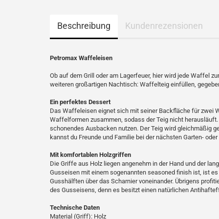
Beschreibung
Kundenrezensionen
Petromax Waffeleisen
Ob auf dem Grill oder am Lagerfeuer, hier wird jede Waffel 
weiteren großartigen Nachtisch: Waffelteig einfüllen, gegebe
Ein perfektes Dessert
Das Waffeleisen eignet sich mit seiner Backfläche für zwei 
Waffelformen zusammen, sodass der Teig nicht herausläuft. E
schonendes Ausbacken nutzen. Der Teig wird gleichmäßig ge
kannst du Freunde und Familie bei der nächsten Garten- oder 
Mit komfortablen Holzgriffen
Die Griffe aus Holz liegen angenehm in der Hand und der lan
Gusseisen mit einem sogenannten seasoned finish ist, ist es 
Gusshälften über das Scharnier voneinander. Übrigens profi
des Gusseisens, denn es besitzt einen natürlichen Antihaftef
Technische Daten
Material (Griff): Holz