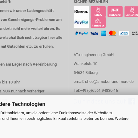
chäft:
SICHER BEZAHLEN
önnen wir unser Ladengeschäft
 von Genehmigungs-Problemen am
ndort nicht mehr weiterführen. Es
 wirtschaftlich nicht tragbar hier alle
mit Gutachten etc. zu erfüllen.
ATx-engineering GmbH
Wankelstr. 10
ten am Lager nach Vereinbarung
54634 Bitburg
email: shop@smoker-and-more.de
9 bis 18 Uhr
Tel:+49 (0)6561 94830-16
 NUR nur nach vorheriger
rung
dere Technologien
rittanbietern, um die ordentliche Funktionsweise der Website zu
n und Ihnen ein bestmögliches Einkaufserlebnis bieten zu können. Weitere