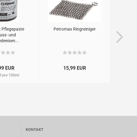
 Pflegepaste
Petromax Ringreiniger
Petrom
uss- und
XL 
deeisen...
Sch
99 EUR
15,99 EUR
R pro 100ml
KONTAKT