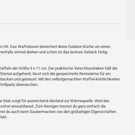
zum Hit. Das Waffeleisen bereichert deine Outdoor-Küche um einen
nenfalls einmal drehen und schon ist das leckere Gebäck fertig.
Waffeln der Größe 9 x 11 cm. Der praktische Verschlusshaken hält die
inmal aufgeheizt, lässt sich die gespeicherte Restwärme für ein
backen und gebräunt. Mit den selbstgemachten Waffel-Köstlichkeiten
Grillparty überraschen.
ge Stab sorgt für ausreichend Abstand zur Wärmequelle. Weil das
sofort einsatzbereit. Zum Reinigen trennst du ganz einfach die
tierst du auch beim Saubermachen von den großartigen Eigenschaften
fekt.