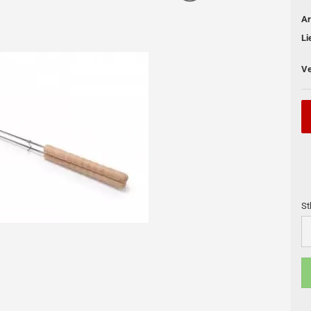
Ar
Li
Ve
Feuertöpfe / Dutch oven
Skotti Grill
Pfannen
Skotti Zubehör
Kühlboxen
Kessel - Kannen
Feuerstellen
Licht
St
Zubehör und Pflege
St