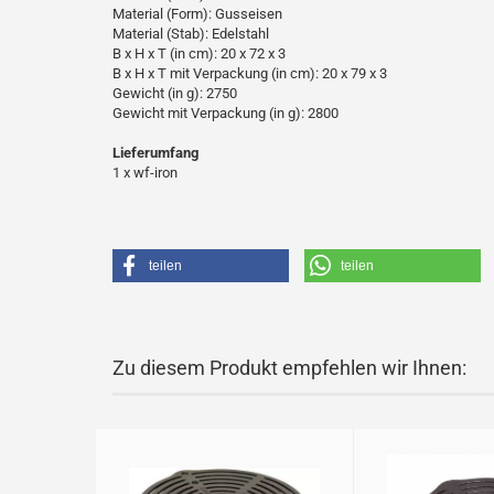
Material (Form): Gusseisen
Material (Stab): Edelstahl
B x H x T (in cm): 20 x 72 x 3
B x H x T mit Verpackung (in cm): 20 x 79 x 3
Gewicht (in g): 2750
Gewicht mit Verpackung (in g): 2800
Lieferumfang
1 x wf-iron
teilen
teilen
Zu diesem Produkt empfehlen wir Ihnen: