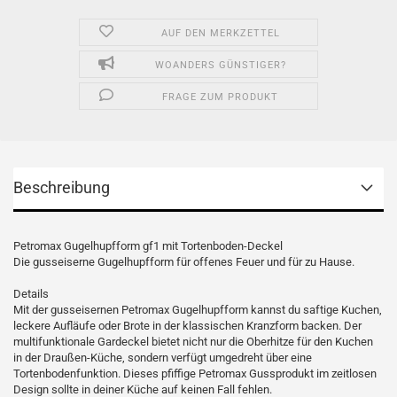
AUF DEN MERKZETTEL
WOANDERS GÜNSTIGER?
FRAGE ZUM PRODUKT
Beschreibung
Petromax Gugelhupfform gf1 mit Tortenboden-Deckel
Die gusseiserne Gugelhupfform für offenes Feuer und für zu Hause.
Details
Mit der gusseisernen Petromax Gugelhupfform kannst du saftige Kuchen,
leckere Aufläufe oder Brote in der klassischen Kranzform backen. Der
multifunktionale Gardeckel bietet nicht nur die Oberhitze für den Kuchen
in der Draußen-Küche, sondern verfügt umgedreht über eine
Tortenbodenfunktion. Dieses pfiffige Petromax Gussprodukt im zeitlosen
Design sollte in deiner Küche auf keinen Fall fehlen.