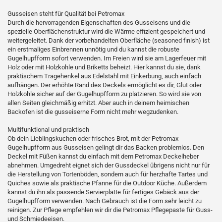
Gusseisen steht für Qualität bei Petromax
Durch die hervorragenden Eigenschaften des Gusseisens und die
spezielle Oberflächenstruktur wird die Wärme effizient gespeichert und
weitergeleitet. Dank der vorbehandelten Oberfläche (seasoned finish) ist
ein erstmaliges Einbrennen unnötig und du kannst die robuste
Gugelhupfform sofort verwenden. Im Freien wird sie am Lagerfeuer mit
Holz oder mit Holzkohle und Briketts beheizt. Hier kannst du sie, dank
praktischem Tragehenkel aus Edelstahl mit Einkerbung, auch einfach
aufhängen. Der erhöhte Rand des Deckels ermöglicht es dir, Glut oder
Holzkohle sicher auf der Gugelhupfform zu platzieren. So wird sie von
allen Seiten gleichmäßig erhitzt. Aber auch in deinem heimischen
Backofen ist die gusseiserne Form nicht mehr wegzudenken.
Multifunktional und praktisch
Ob dein Lieblingskuchen oder frisches Brot, mit der Petromax
Gugelhupfform aus Gusseisen gelingt dir das Backen problemlos. Den
Deckel mit Füßen kannst du einfach mit dem Petromax Deckelheber
abnehmen. Umgedreht eignet sich der Gussdeckel übrigens nicht nur für
die Herstellung von Tortenböden, sondern auch für herzhafte Tartes und
Quiches sowie als praktische Pfanne für die Outdoor Küche. Außerdem
kannst du ihn als passende Servierplatte für fertiges Gebäck aus der
Gugelhupfform verwenden. Nach Gebrauch ist die Form sehr leicht zu
reinigen. Zur Pflege empfehlen wir dir die Petromax Pflegepaste für Guss-
und Schmiedeeisen.