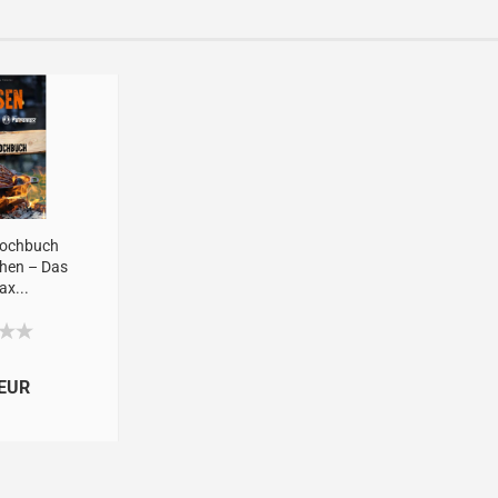
Kochbuch
hen – Das
x...
 EUR