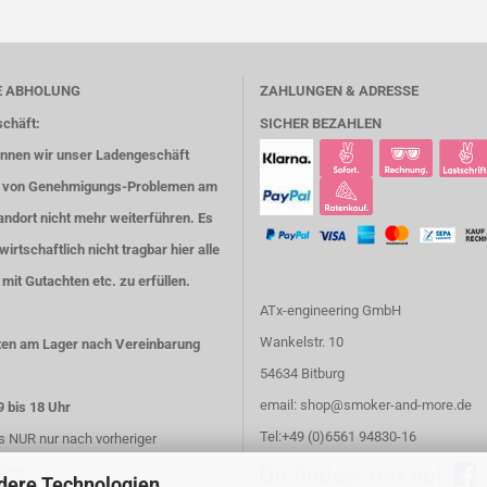
E ABHOLUNG
ZAHLUNGEN & ADRESSE
chäft:
SICHER BEZAHLEN
önnen wir unser Ladengeschäft
 von Genehmigungs-Problemen am
ndort nicht mehr weiterführen. Es
 wirtschaftlich nicht tragbar hier alle
mit Gutachten etc. zu erfüllen.
ATx-engineering GmbH
Wankelstr. 10
ten am Lager nach Vereinbarung
54634 Bitburg
email: shop@smoker-and-more.de
9 bis 18 Uhr
Tel:+49 (0)6561 94830-16
 NUR nur nach vorheriger
rung
dere Technologien