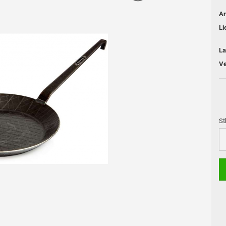
Ar
Li
La
Ve
Feuertöpfe / Dutch oven
Skotti Grill
Pfannen
Skotti Zubehör
Kühlboxen
Kessel - Kannen
St
Feuerstellen
St
Licht
Zubehör und Pflege