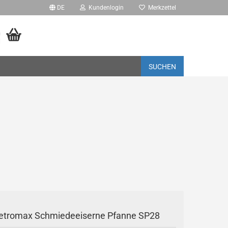
DE
Kundenlogin
Merkzettel
SUCHEN
- PRO
rstellen
rt vergessen?
etromax Schmiedeeiserne Pfanne SP28