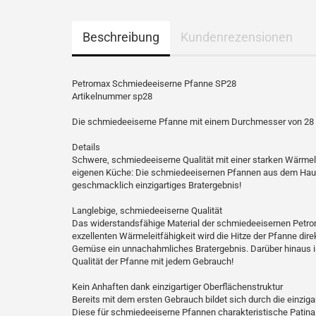
Beschreibung
Kundenrezensionen
Petromax Schmiedeeiserne Pfanne SP28
Artikelnummer sp28
Die schmiedeeiserne Pfanne mit einem Durchmesser von 28
Details
Schwere, schmiedeeiserne Qualität mit einer starken Wärmele
eigenen Küche: Die schmiedeeisernen Pfannen aus dem Hause
geschmacklich einzigartiges Bratergebnis!
Langlebige, schmiedeeiserne Qualität
Das widerstandsfähige Material der schmiedeeisernen Petro
exzellenten Wärmeleitfähigkeit wird die Hitze der Pfanne dire
Gemüse ein unnachahmliches Bratergebnis. Darüber hinaus ist
Qualität der Pfanne mit jedem Gebrauch!
Kein Anhaften dank einzigartiger Oberflächenstruktur
Bereits mit dem ersten Gebrauch bildet sich durch die einzig
Diese für schmiedeeiserne Pfannen charakteristische Patina 