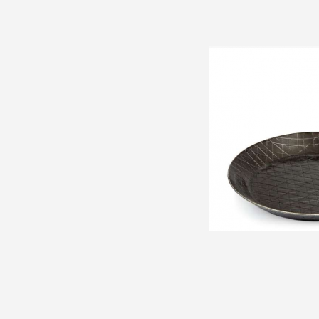
Bürsten und Reinigung
Zubehör
Zubehör Pellet Grill
Pizzaöfen
Zubehör
Urban
Zubehör