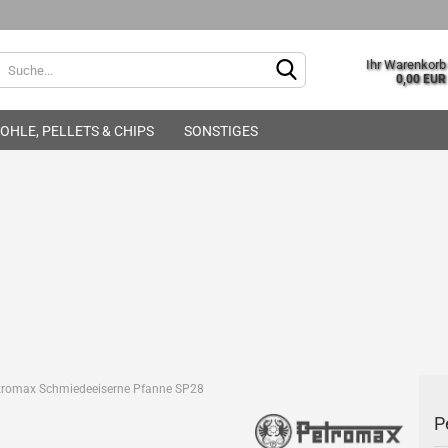
Sprache auswählen
Ihr Warenkorb
0,00 EUR
OHLE, PELLETS & CHIPS
SONSTIGES
Lieferland
OFYR - Kocheinheiten
OFYR - Kocheinheiten 
BBQ Smoker
OFYR - Tabl'o
BBQ Smoker - Zubehör
OFYR - Möbel
Konto e
OFYR - Zubehör
Passwo
besteck
tromax Schmiedeeiserne Pfanne SP28
P
ehör