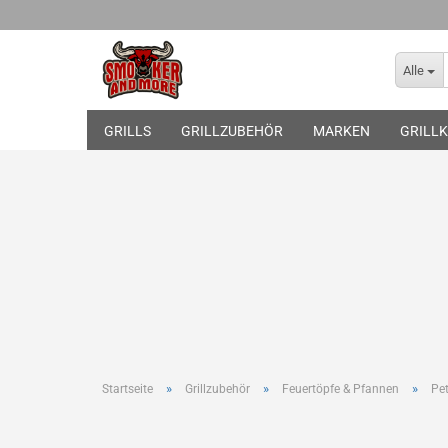
Alle
GRILLS
GRILLZUBEHÖR
MARKEN
GRILLK
Broil King
Gasgrills
THE BASTARD
Skotti Grill
Pelletgrills
Drehspieß
Abdeckhauben
Wok und Topper
Gussplatten
Infrarot Brenner
Grillwerkzeug und Grill
»
»
»
Startseite
Grillzubehör
Feuertöpfe & Pfannen
Pe
Marinieren und Würzen
Pellets und Räucherzub