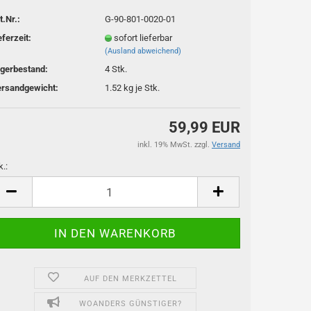
t.Nr.:
G-90-801-0020-01
eferzeit:
sofort lieferbar
(Ausland abweichend)
gerbestand:
4
Stk.
rsandgewicht:
1.52
kg je Stk.
59,99 EUR
inkl. 19% MwSt. zzgl.
Versand
k.:
k.
AUF DEN MERKZETTEL
WOANDERS GÜNSTIGER?