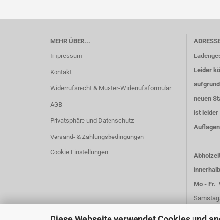
MEHR ÜBER...
ADRESS
Impressum
Ladenges
Leider k
Kontakt
aufgrund
Widerrufsrecht & Muster-Widerrufsformular
neuen Sta
AGB
ist leider
Privatsphäre und Datenschutz
Auflagen 
Versand- & Zahlungsbedingungen
Cookie Einstellungen
Abholzei
innerhalb
Mo - Fr. 
Samstags
Vereinba
Diese Webseite verwendet Cookies und an