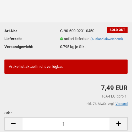
SOLD OUT
Art.Nr.:
G-90-600-0201-0450
Lieferzeit:
sofort lieferbar
(Ausland abweichend)
Versandgewicht:
0.795
kg je Stk.
Artikel ist aktuell nicht verfügbar.
7,49 EUR
16,64 EUR pro 1l
inkl. 7% MwSt. zzgl.
Versand
Stk.:
Stk.