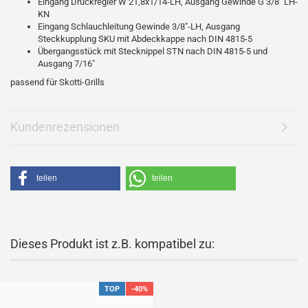
Eingang Druckregler W 21,8x1/14-LH, Ausgang Gewinde G 3/8" LH-
KN
Eingang Schlauchleitung Gewinde 3/8"-LH, Ausgang
Steckkupplung SKU mit Abdeckkappe nach DIN 4815-5
Übergangsstück mit Stecknippel STN nach DIN 4815-5 und
Ausgang 7/16"
passend für Skotti-Grills
Kundenrezensionen
teilen
teilen
Dieses Produkt ist z.B. kompatibel zu:
TOP
-40%